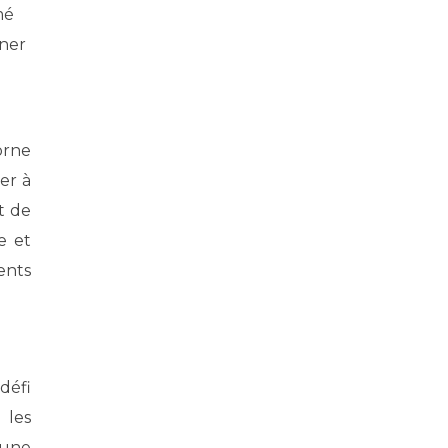
mé
îner
orne
er à
t de
e et
ents
défi
 les
 une