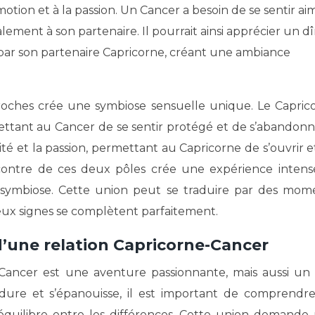
émotion et à la passion. Un Cancer a besoin de se sentir ai
ement à son partenaire. Il pourrait ainsi apprécier un d
par son partenaire Capricorne, créant une ambiance
oches crée une symbiose sensuelle unique. Le Capric
rmettant au Cancer de se sentir protégé et de s’abandonn
lité et la passion, permettant au Capricorne de s’ouvrir e
encontre de ces deux pôles crée une expérience intens
 symbiose. Cette union peut se traduire par des mom
deux signes se complètent parfaitement.
d’une relation Capricorne-Cancer
-Cancer est une aventure passionnante, mais aussi un 
ure et s’épanouisse, il est important de comprendre
quilibre entre les différences. Cette union demande