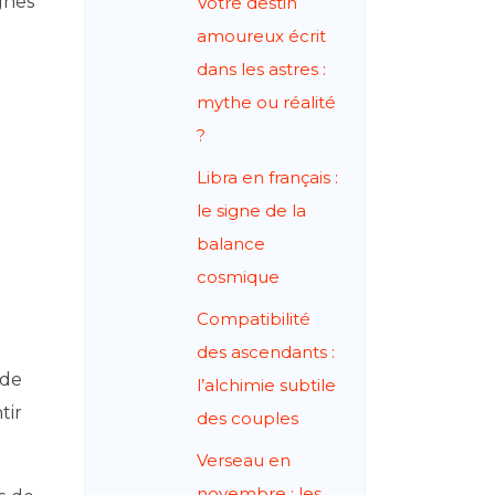
gnes
Votre destin
amoureux écrit
dans les astres :
mythe ou réalité
?
Libra en français :
le signe de la
balance
cosmique
Compatibilité
des ascendants :
 de
l’alchimie subtile
tir
des couples
Verseau en
novembre : les