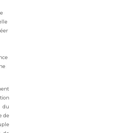
le
elle
réer
ance
rne
ment
tion
e du
e de
uple