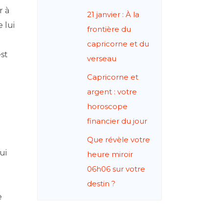
r à
21 janvier : À la
 lui
frontière du
capricorne et du
est
verseau
Capricorne et
argent : votre
horoscope
financier du jour
Que révèle votre
ui
heure miroir
06h06 sur votre
n
destin ?
e