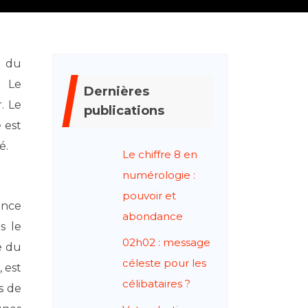
. Le
Dernières
. Le
publications
 est
é.
Le chiffre 8 en
numérologie :
pouvoir et
ance
abondance
s le
02h02 : message
é du
céleste pour les
, est
célibataires ?
s de