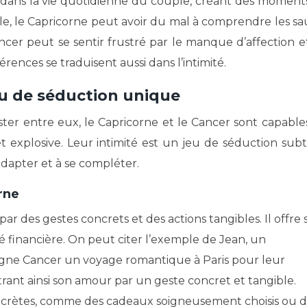
 dans la vie quotidienne du couple, créant des moment
e, le Capricorne peut avoir du mal à comprendre les sa
cer peut se sentir frustré par le manque d’affection e
rences se traduisent aussi dans l’intimité.
jeu de séduction unique
ster entre eux, le Capricorne et le Cancer sont capable
 explosive. Leur intimité est un jeu de séduction subti
dapter et à se compléter.
rne
r des gestes concrets et des actions tangibles. Il offre 
ité financière. On peut citer l’exemple de Jean, un
agne Cancer un voyage romantique à Paris pour leur
rant ainsi son amour par un geste concret et tangible.
oncrètes, comme des cadeaux soigneusement choisis ou 