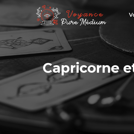
V
Capricorne e