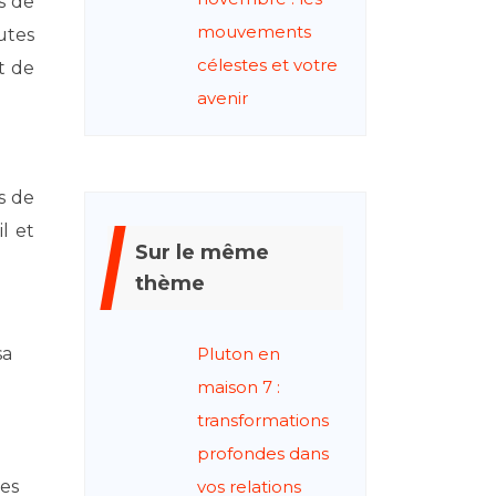
s de
mouvements
utes
célestes et votre
t de
avenir
s de
l et
Sur le même
thème
sa
Pluton en
maison 7 :
transformations
profondes dans
des
vos relations