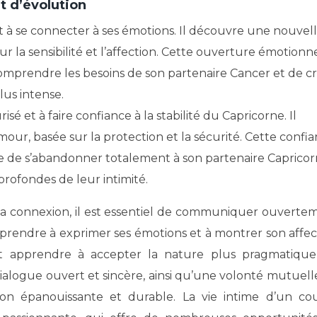
t d’évolution
t à se connecter à ses émotions. Il découvre une nouvel
ur la sensibilité et l’affection. Cette ouverture émotionn
mprendre les besoins de son partenaire Cancer et de c
us intense.
sé et à faire confiance à la stabilité du Capricorne. Il
ur, basée sur la protection et la sécurité. Cette confi
re de s’abandonner totalement à son partenaire Caprico
profondes de leur intimité.
 la connexion, il est essentiel de communiquer ouverte
prendre à exprimer ses émotions et à montrer son affec
it apprendre à accepter la nature plus pragmatiqu
 dialogue ouvert et sincère, ainsi qu’une volonté mutuell
ion épanouissante et durable. La vie intime d’un co