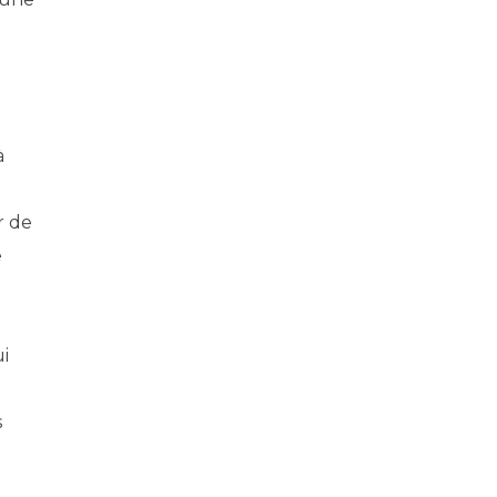
à
r de
e
ui
s