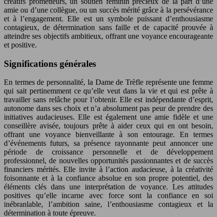
créatifs prometteurs, un soutien féminin précieux de la part d’une
amie ou d’une collègue, ou un succès mérité grâce à la persévérance
et à l’engagement. Elle est un symbole puissant d’enthousiasme
contagieux, de détermination sans faille et de capacité prouvée à
atteindre ses objectifs ambitieux, offrant une voyance encourageante
et positive.
Significations générales
En termes de personnalité, la Dame de Trèfle représente une femme
qui sait pertinemment ce qu’elle veut dans la vie et qui est prête à
travailler sans relâche pour l’obtenir. Elle est indépendante d’esprit,
autonome dans ses choix et n’a absolument pas peur de prendre des
initiatives audacieuses. Elle est également une amie fidèle et une
conseillère avisée, toujours prête à aider ceux qui en ont besoin,
offrant une voyance bienveillante à son entourage. En termes
d’événements futurs, sa présence rayonnante peut annoncer une
période de croissance personnelle et de développement
professionnel, de nouvelles opportunités passionnantes et de succès
financiers mérités. Elle invite à l’action audacieuse, à la créativité
foisonnante et à la confiance absolue en son propre potentiel, des
éléments clés dans une interprétation de voyance. Les attitudes
positives qu’elle incarne avec force sont la confiance en soi
inébranlable, l’ambition saine, l’enthousiasme contagieux et la
détermination à toute épreuve.