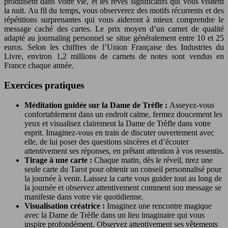
produisent dans votre vie, et les rêves significatifs qui vous visitent
la nuit. Au fil du temps, vous observerez des motifs récurrents et des
répétitions surprenantes qui vous aideront à mieux comprendre le
message caché des cartes. Le prix moyen d’un carnet de qualité
adapté au journaling personnel se situe généralement entre 10 et 25
euros. Selon les chiffres de l’Union Française des Industries du
Livre, environ 1,2 millions de carnets de notes sont vendus en
France chaque année.
Exercices pratiques
Méditation guidée sur la Dame de Trèfle :
Asseyez-vous
confortablement dans un endroit calme, fermez doucement les
yeux et visualisez clairement la Dame de Trèfle dans votre
esprit. Imaginez-vous en train de discuter ouvertement avec
elle, de lui poser des questions sincères et d’écouter
attentivement ses réponses, en prêtant attention à vos ressentis.
Tirage à une carte :
Chaque matin, dès le réveil, tirez une
seule carte du Tarot pour obtenir un conseil personnalisé pour
la journée à venir. Laissez la carte vous guider tout au long de
la journée et observez attentivement comment son message se
manifeste dans votre vie quotidienne.
Visualisation créatrice :
Imaginez une rencontre magique
avec la Dame de Trèfle dans un lieu imaginaire qui vous
inspire profondément. Observez attentivement ses vêtements