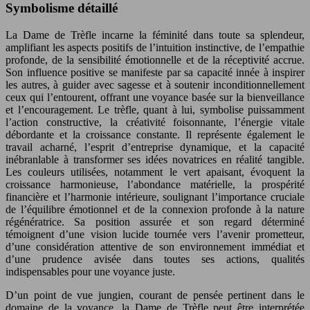
Symbolisme détaillé
La Dame de Trèfle incarne la féminité dans toute sa splendeur,
amplifiant les aspects positifs de l’intuition instinctive, de l’empathie
profonde, de la sensibilité émotionnelle et de la réceptivité accrue.
Son influence positive se manifeste par sa capacité innée à inspirer
les autres, à guider avec sagesse et à soutenir inconditionnellement
ceux qui l’entourent, offrant une voyance basée sur la bienveillance
et l’encouragement. Le trèfle, quant à lui, symbolise puissamment
l’action constructive, la créativité foisonnante, l’énergie vitale
débordante et la croissance constante. Il représente également le
travail acharné, l’esprit d’entreprise dynamique, et la capacité
inébranlable à transformer ses idées novatrices en réalité tangible.
Les couleurs utilisées, notamment le vert apaisant, évoquent la
croissance harmonieuse, l’abondance matérielle, la prospérité
financière et l’harmonie intérieure, soulignant l’importance cruciale
de l’équilibre émotionnel et de la connexion profonde à la nature
régénératrice. Sa position assurée et son regard déterminé
témoignent d’une vision lucide tournée vers l’avenir prometteur,
d’une considération attentive de son environnement immédiat et
d’une prudence avisée dans toutes ses actions, qualités
indispensables pour une voyance juste.
D’un point de vue jungien, courant de pensée pertinent dans le
domaine de la voyance, la Dame de Trèfle peut être interprétée