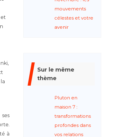
mouvements
 et
célestes et votre
un
avenir
nki,
Sur le même
ct
thème
 la
Pluton en
maison 7 :
 ses
transformations
rte.
profondes dans
té à
vos relations