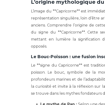
L’origine mythologique du
L’image du **Capricorne** est immédia
représentation singulière, loin d’être 
anciens. Comprendre l’origine de cette
du signe du **Capricorne**. Cette se
mettant en lumière la signification
opposés.
Le Bouc-Poisson : une fusion inso
Le **signe du Capricorne** est tradi
poisson. Le bouc, symbole de la mont
profondeurs marines et de l’adaptabilit
la curiosité et invite à la réflexion su
se trouve dans les mythes fondateurs de
Le mythe de Pan :
Selon une des 