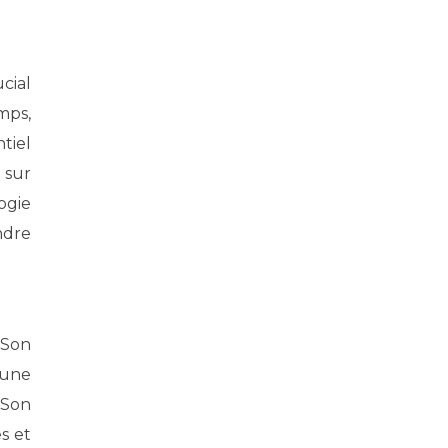
cial
mps,
tiel
 sur
ogie
ndre
 Son
 une
 Son
s et