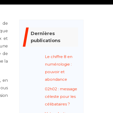
ique
Dernières
x et
publications
 une
e de
Le chiffre 8 en
e la
numérologie :
pouvoir et
abondance
, en
Nous
02h02 : message
sion
céleste pour les
célibataires ?