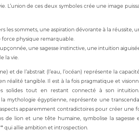
vie. L’union de ces deux symboles crée une image puiss
rs les sommets, une aspiration dévorante à la réussite, 
e force physique remarquable.
pçonnée, une sagesse instinctive, une intuition aiguisé
 la vie.
e) et de l’abstrait (l’eau, l’océan) représente la capacit
 réalité tangible. Il est à la fois pragmatique et visionn
s solides tout en restant connecté à son intuition
 la mythologie égyptienne, représente une transcend
es aspects apparemment contradictoires pour créer une f
s de lion et une tête humaine, symbolise la sagesse e
qui allie ambition et introspection.