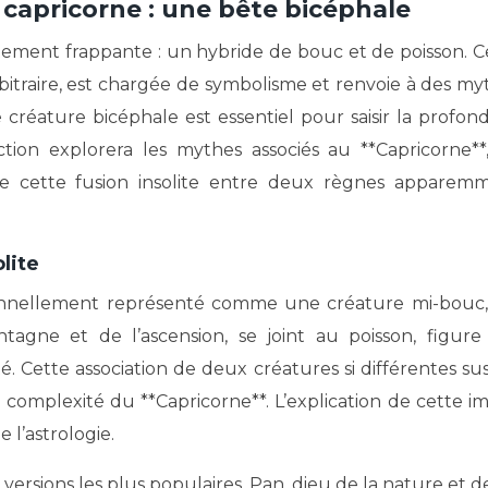
 capricorne : une bête bicéphale
tement frappante : un hybride de bouc et de poisson. C
arbitraire, est chargée de symbolisme et renvoie à des my
 créature bicéphale est essentiel pour saisir la profon
ction explorera les mythes associés au **Capricorne**
 de cette fusion insolite entre deux règnes apparem
lite
tionnellement représenté comme une créature mi-bouc,
agne et de l’ascension, se joint au poisson, figure
é. Cette association de deux créatures si différentes sus
r la complexité du **Capricorne**. L’explication de cette 
 l’astrologie.
versions les plus populaires, Pan, dieu de la nature et d