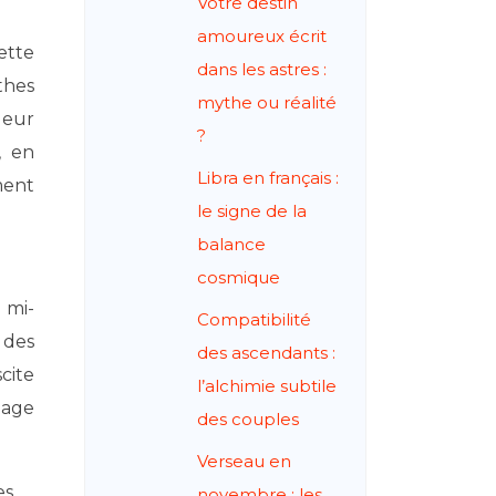
Votre destin
amoureux écrit
ette
dans les astres :
thes
mythe ou réalité
deur
?
, en
Libra en français :
ment
le signe de la
balance
cosmique
 mi-
Compatibilité
 des
des ascendants :
cite
l’alchimie subtile
image
des couples
Verseau en
es
novembre : les