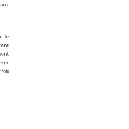
 aux
r le
vent
sont
érer
fois