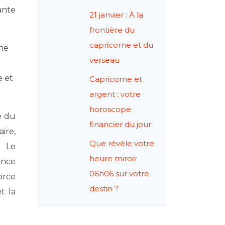
ante
21 janvier : À la
frontière du
capricorne et du
une
verseau
e et
Capricorne et
argent : votre
horoscope
é du
financier du jour
aire,
Que révèle votre
. Le
heure miroir
ance
06h06 sur votre
orce
destin ?
t la