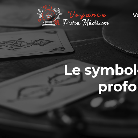
V
Le symbole
profo