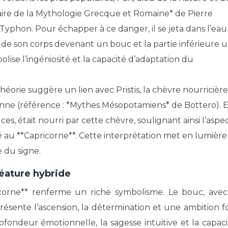
aire de la Mythologie Grecque et Romaine* de Pierre
 Typhon. Pour échapper à ce danger, il se jeta dans l’eau
e de son corps devenant un bouc et la partie inférieure 
lise l’ingéniosité et la capacité d’adaptation du
héorie suggère un lien avec Pristis, la chèvre nourricière
nne (référence : *Mythes Mésopotamiens* de Bottero). E
es, était nourri par cette chèvre, soulignant ainsi l’aspe
é au **Capricorne**. Cette interprétation met en lumière
e du signe.
réature hybride
icorne** renferme un riche symbolisme. Le bouc, avec
résente l’ascension, la détermination et une ambition fo
rofondeur émotionnelle, la sagesse intuitive et la capaci