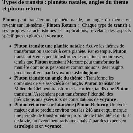
Types de transits : planètes natales, angles du thème
et pluton return
Pluton
peut transiter une planète natale, un angle du thème ou
revenir sur lui-même (
Pluton Return
). Chaque type de
transit
a
ses propres caractéristiques et implications, révélant des aspects
spécifiques explorés en
voyance
.
Pluton transite une planète natale :
Active les thèmes de
transformation associés à cette planète. Par exemple,
Pluton
transitant Vénus peut transformer les relations amoureuses,
tandis que
Pluton
transitant Mercure peut transformer la
manière dont nous pensons et communiquons, des insights
précieux offerts par la
voyance astrologique
.
Pluton transite un angle du thème :
Transforme les
domaines de vie associés à cet angle.
Pluton
transitant le
Milieu du Ciel peut transformer la carrière, tandis que
Pluton
transitant l’Ascendant peut transformer l’identité, des
prédictions analysées lors de consultations de
voyance
.
Pluton retourne sur lui-même (Pluton Return):
Un cycle
majeur qui se produit environ tous les 248 ans et qui marque
une période de transformation profonde de l’identité et du but
de la vie, un événement rarissime analysé par des experts en
astrologie
et en
voyance
.