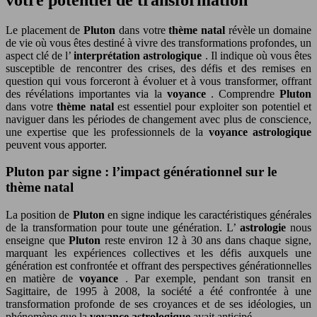
Le placement de
Pluton
dans votre
thème natal
révèle un domaine
de vie où vous êtes destiné à vivre des transformations profondes, un
aspect clé de l’
interprétation astrologique
. Il indique où vous êtes
susceptible de rencontrer des crises, des défis et des remises en
question qui vous forceront à évoluer et à vous transformer, offrant
des révélations importantes via la
voyance
. Comprendre
Pluton
dans votre
thème natal
est essentiel pour exploiter son potentiel et
naviguer dans les périodes de changement avec plus de conscience,
une expertise que les professionnels de la
voyance astrologique
peuvent vous apporter.
Pluton par signe : l’impact générationnel sur le
thème natal
La position de
Pluton
en signe indique les caractéristiques générales
de la transformation pour toute une génération. L’
astrologie
nous
enseigne que
Pluton
reste environ 12 à 30 ans dans chaque signe,
marquant les expériences collectives et les défis auxquels une
génération est confrontée et offrant des perspectives générationnelles
en matière de
voyance
. Par exemple, pendant son transit en
Sagittaire, de 1995 à 2008, la société a été confrontée à une
transformation profonde de ses croyances et de ses idéologies, un
phénomène que la
voyance astrologique
avait anticipé.