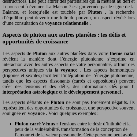
destructrices. Elle peut attirer des partenaires qui la mettent au défi et
la poussent à évoluer. La Maison 7 est gouvernée par le signe de la
Balance, et lorsqu’elle est touchée par
Pluton
, la recherche
d’équilibre peut devenir une lutte de pouvoir, un aspect révélé lors
d’une consultation de
voyance relationnelle
.
Aspects de pluton aux autres planètes : les défis et
opportunités de croissance
Les aspects de
Pluton
aux autres planètes dans votre
thème natal
révèlent la manière dont l’énergie plutonienne s’exprime en
interaction avec les autres aspects de votre personnalité, offrant des
perspectives uniques via la
voyance
. Les aspects harmoniques
(trigones et sextiles) facilitent l’intégration de l’énergie plutonienne,
tandis que les aspects dissonants (carrés et oppositions) peuvent
créer des tensions et des défis, des informations clés pour l’
interprétation astrologique
et le
développement personnel
.
Les aspects défiants de
Pluton
ne sont pas forcément négatifs. Ils
représentent des opportunités de croissance, une perspective souvent
soulignée en
voyance
. Voici quelques exemples :
Pluton carré Vénus :
Tensions entre le désir d’intimité et la
peur de la vulnérabilité, transformation de la conception de
l’amour et de la valeur personnelle. Cette personne peut avoir