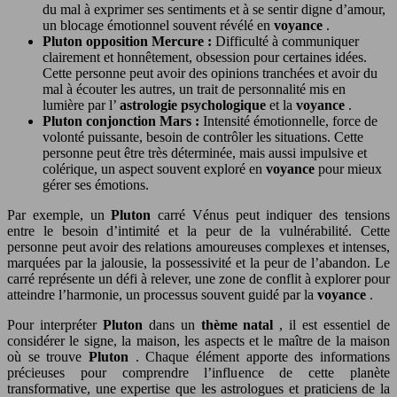
du mal à exprimer ses sentiments et à se sentir digne d’amour,
un blocage émotionnel souvent révélé en
voyance
.
Pluton opposition Mercure :
Difficulté à communiquer
clairement et honnêtement, obsession pour certaines idées.
Cette personne peut avoir des opinions tranchées et avoir du
mal à écouter les autres, un trait de personnalité mis en
lumière par l’
astrologie psychologique
et la
voyance
.
Pluton conjonction Mars :
Intensité émotionnelle, force de
volonté puissante, besoin de contrôler les situations. Cette
personne peut être très déterminée, mais aussi impulsive et
colérique, un aspect souvent exploré en
voyance
pour mieux
gérer ses émotions.
Par exemple, un
Pluton
carré Vénus peut indiquer des tensions
entre le besoin d’intimité et la peur de la vulnérabilité. Cette
personne peut avoir des relations amoureuses complexes et intenses,
marquées par la jalousie, la possessivité et la peur de l’abandon. Le
carré représente un défi à relever, une zone de conflit à explorer pour
atteindre l’harmonie, un processus souvent guidé par la
voyance
.
Pour interpréter
Pluton
dans un
thème natal
, il est essentiel de
considérer le signe, la maison, les aspects et le maître de la maison
où se trouve
Pluton
. Chaque élément apporte des informations
précieuses pour comprendre l’influence de cette planète
transformative, une expertise que les astrologues et praticiens de la