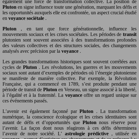
également une force de transformation collective. La position de
Pluton
en signe influence toute une génération, marquant les défis et
les opportunités auxquels elle est confrontée, un aspect crucial étudié
en
voyance sociétale
.
Pluton
, en tant que force générationnelle, influence les
mouvements sociaux et les crises sociétales. Les périodes de
transit
plutonien sont souvent associées à des transformations profondes
des valeurs collectives et des structures sociales, des changements
analysés avec précision par la
voyance
.
Les grandes transformations historiques sont souvent corrélées aux
cycles de
Pluton
. Les révolutions, les guerres et les mouvements
sociaux sont autant d’exemples de périodes où l’énergie plutonienne
se manifeste de manière collective. Par exemple, la Révolution
Française, qui a commencé en 1789, s’est produite pendant une
période de transit de
Pluton
en Verseau, un signe associé à la liberté,
à l’égalité et à la fraternité. La
voyance
offre un regard unique sur
ces événements passés.
L’avenir est également façonné par
Pluton
. La transformation
numérique, la conscience écologique et les crises identitaires sont
autant de défis et d’opportunités que
Pluton
nous réserve pour
l’avenir. La façon dont nous réagirons à ces défis déterminera
l’avenir de notre société. L’
astrologie prédictive
, utilisée en