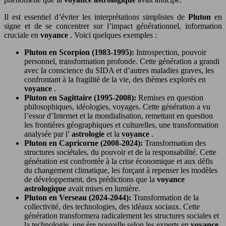
Il est essentiel d’éviter les interprétations simplistes de
Pluton
en
signe et de se concentrer sur l’impact générationnel, information
cruciale en
voyance
. Voici quelques exemples :
Pluton en Scorpion (1983-1995):
Introspection, pouvoir
personnel, transformation profonde. Cette génération a grandi
avec la conscience du SIDA et d’autres maladies graves, les
confrontant à la fragilité de la vie, des thèmes explorés en
voyance
.
Pluton en Sagittaire (1995-2008):
Remises en question
philosophiques, idéologies, voyages. Cette génération a vu
l’essor d’Internet et la mondialisation, remettant en question
les frontières géographiques et culturelles, une transformation
analysée par l’
astrologie
et la
voyance
.
Pluton en Capricorne (2008-2024):
Transformation des
structures sociétales, du pouvoir et de la responsabilité. Cette
génération est confrontée à la crise économique et aux défis
du changement climatique, les forçant à repenser les modèles
de développement, des prédictions que la
voyance
astrologique
avait mises en lumière.
Pluton en Verseau (2024-2044):
Transformation de la
collectivité, des technologies, des idéaux sociaux. Cette
génération transformera radicalement les structures sociales et
la technologie, une ère nouvelle selon les experts en
voyance