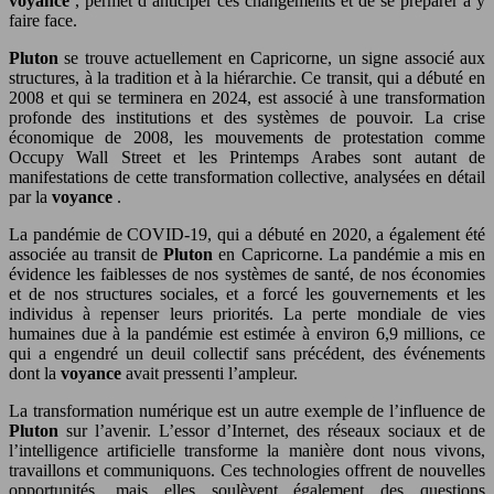
voyance
, permet d’anticiper ces changements et de se préparer à y
faire face.
Pluton
se trouve actuellement en Capricorne, un signe associé aux
structures, à la tradition et à la hiérarchie. Ce transit, qui a débuté en
2008 et qui se terminera en 2024, est associé à une transformation
profonde des institutions et des systèmes de pouvoir. La crise
économique de 2008, les mouvements de protestation comme
Occupy Wall Street et les Printemps Arabes sont autant de
manifestations de cette transformation collective, analysées en détail
par la
voyance
.
La pandémie de COVID-19, qui a débuté en 2020, a également été
associée au transit de
Pluton
en Capricorne. La pandémie a mis en
évidence les faiblesses de nos systèmes de santé, de nos économies
et de nos structures sociales, et a forcé les gouvernements et les
individus à repenser leurs priorités. La perte mondiale de vies
humaines due à la pandémie est estimée à environ 6,9 millions, ce
qui a engendré un deuil collectif sans précédent, des événements
dont la
voyance
avait pressenti l’ampleur.
La transformation numérique est un autre exemple de l’influence de
Pluton
sur l’avenir. L’essor d’Internet, des réseaux sociaux et de
l’intelligence artificielle transforme la manière dont nous vivons,
travaillons et communiquons. Ces technologies offrent de nouvelles
opportunités, mais elles soulèvent également des questions