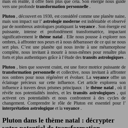
mais en réalité, il offre bien plus que cela. Son énergie nous guide
vers une profonde
transformation personnelle
.
Pluton
, découvert en 1930, est considéré comme une planète naine,
mais son impact sur l’
astrologie moderne
est indéniable et observé
par de nombreux astrologues pratiquant la
voyance
. Son énergie est
puissante, intense et profondément transformatrice, impactant
significativement le
thème natal
. Elle nous pousse à explorer nos
ombres, à affronter nos peurs et à nous débarrasser de ce qui ne nous
sert plus. C’est une planète qui nous invite à une métamorphose
complète, nous invitant à mourir à nous-mêmes pour renaître plus
forts et plus authentiques grâce à l’étude des
transits astrologiques
.
Pluton
, bien que souvent craint, est une force motrice puissante de
transformation personnelle
et collective, nous invitant à affronter
nos ombres pour nous régénérer et évoluer. La
voyance
offre un
éclairage précieux sur cette influence. Cet article explorera son
influence à travers deux prismes principaux : le
thème natal
, où il
révèle nos potentialités innées, et les
transits astrologiques
, qui
activent ces potentialités et nous confrontent à des cycles de
changement. Comprendre le rôle de Pluton est essentiel pour l’
interprétation astrologique
et la
voyance
.
Pluton dans le thème natal : décrypter
votre potentiel de transformation