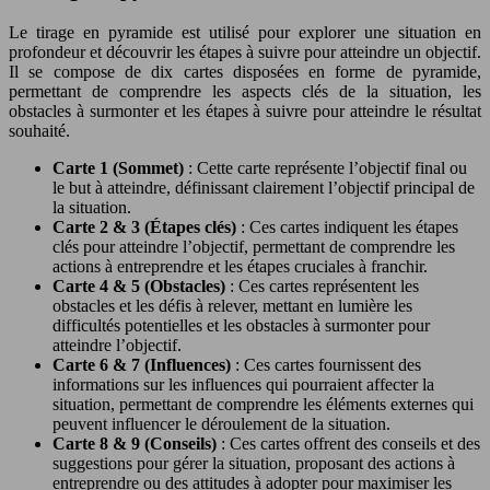
Le tirage en pyramide est utilisé pour explorer une situation en
profondeur et découvrir les étapes à suivre pour atteindre un objectif.
Il se compose de dix cartes disposées en forme de pyramide,
permettant de comprendre les aspects clés de la situation, les
obstacles à surmonter et les étapes à suivre pour atteindre le résultat
souhaité.
Carte 1 (Sommet)
: Cette carte représente l’objectif final ou
le but à atteindre, définissant clairement l’objectif principal de
la situation.
Carte 2 & 3 (Étapes clés)
: Ces cartes indiquent les étapes
clés pour atteindre l’objectif, permettant de comprendre les
actions à entreprendre et les étapes cruciales à franchir.
Carte 4 & 5 (Obstacles)
: Ces cartes représentent les
obstacles et les défis à relever, mettant en lumière les
difficultés potentielles et les obstacles à surmonter pour
atteindre l’objectif.
Carte 6 & 7 (Influences)
: Ces cartes fournissent des
informations sur les influences qui pourraient affecter la
situation, permettant de comprendre les éléments externes qui
peuvent influencer le déroulement de la situation.
Carte 8 & 9 (Conseils)
: Ces cartes offrent des conseils et des
suggestions pour gérer la situation, proposant des actions à
entreprendre ou des attitudes à adopter pour maximiser les