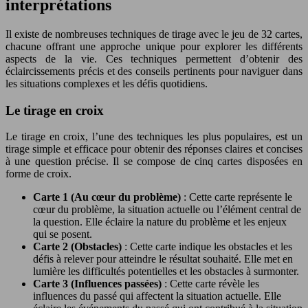
interprétations
Il existe de nombreuses techniques de tirage avec le jeu de 32 cartes,
chacune offrant une approche unique pour explorer les différents
aspects de la vie. Ces techniques permettent d’obtenir des
éclaircissements précis et des conseils pertinents pour naviguer dans
les situations complexes et les défis quotidiens.
Le tirage en croix
Le tirage en croix, l’une des techniques les plus populaires, est un
tirage simple et efficace pour obtenir des réponses claires et concises
à une question précise. Il se compose de cinq cartes disposées en
forme de croix.
Carte 1 (Au cœur du problème)
: Cette carte représente le
cœur du problème, la situation actuelle ou l’élément central de
la question. Elle éclaire la nature du problème et les enjeux
qui se posent.
Carte 2 (Obstacles)
: Cette carte indique les obstacles et les
défis à relever pour atteindre le résultat souhaité. Elle met en
lumière les difficultés potentielles et les obstacles à surmonter.
Carte 3 (Influences passées)
: Cette carte révèle les
influences du passé qui affectent la situation actuelle. Elle