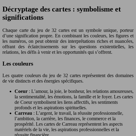
Décryptage des cartes : symbolisme et
significations
Chaque carte du jeu de 32 cartes est un symbole unique, porteur
d’une signification propre. En combinant les couleurs, les figures et
les numéros, on peut obtenir des interprétations riches et nuancées,
offrant des éclaircissements sur les questions existentielles, les
relations, les défis à venir et les opportunités qui s’offrent.
Les couleurs
Les quatre couleurs du jeu de 32 cartes représentent des domaines
de vie distincts et des énergies spécifiques.
Coeur
: L’amour, la joie, le bonheur, les relations amoureuses,
la sentimentalité, les émotions, la famille et le foyer. Les cartes
de Coeur symbolisent les liens affectifs, les sentiments
profonds et les aspirations spirituelles.
Carreau
: L’argent, le travail, la réussite professionnelle,
l’ambition, la carrière, les finances, le commerce et la
prospérité. Les cartes de Carreau représentent les aspects
matériels de la vie, les aspirations professionnelles et la
réussite financière.