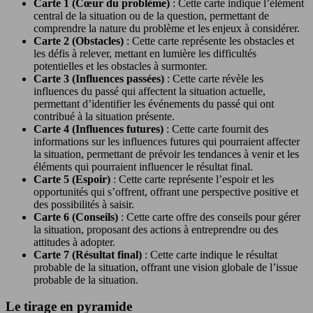
Carte 1 (Cœur du problème)
: Cette carte indique l’élément
central de la situation ou de la question, permettant de
comprendre la nature du problème et les enjeux à considérer.
Carte 2 (Obstacles)
: Cette carte représente les obstacles et
les défis à relever, mettant en lumière les difficultés
potentielles et les obstacles à surmonter.
Carte 3 (Influences passées)
: Cette carte révèle les
influences du passé qui affectent la situation actuelle,
permettant d’identifier les événements du passé qui ont
contribué à la situation présente.
Carte 4 (Influences futures)
: Cette carte fournit des
informations sur les influences futures qui pourraient affecter
la situation, permettant de prévoir les tendances à venir et les
éléments qui pourraient influencer le résultat final.
Carte 5 (Espoir)
: Cette carte représente l’espoir et les
opportunités qui s’offrent, offrant une perspective positive et
des possibilités à saisir.
Carte 6 (Conseils)
: Cette carte offre des conseils pour gérer
la situation, proposant des actions à entreprendre ou des
attitudes à adopter.
Carte 7 (Résultat final)
: Cette carte indique le résultat
probable de la situation, offrant une vision globale de l’issue
probable de la situation.
Le tirage en pyramide