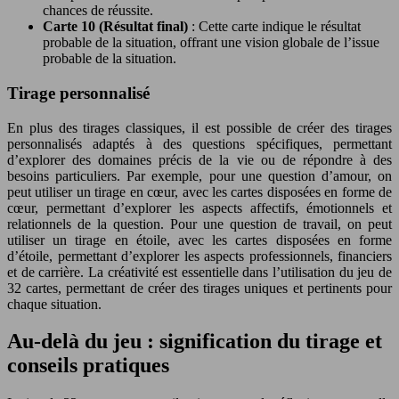
chances de réussite.
Carte 10 (Résultat final)
: Cette carte indique le résultat
probable de la situation, offrant une vision globale de l’issue
probable de la situation.
Tirage personnalisé
En plus des tirages classiques, il est possible de créer des tirages
personnalisés adaptés à des questions spécifiques, permettant
d’explorer des domaines précis de la vie ou de répondre à des
besoins particuliers. Par exemple, pour une question d’amour, on
peut utiliser un tirage en cœur, avec les cartes disposées en forme de
cœur, permettant d’explorer les aspects affectifs, émotionnels et
relationnels de la question. Pour une question de travail, on peut
utiliser un tirage en étoile, avec les cartes disposées en forme
d’étoile, permettant d’explorer les aspects professionnels, financiers
et de carrière. La créativité est essentielle dans l’utilisation du jeu de
32 cartes, permettant de créer des tirages uniques et pertinents pour
chaque situation.
Au-delà du jeu : signification du tirage et
conseils pratiques