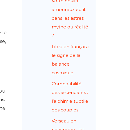
Votre destin
amoureux écrit
dans les astres :
mythe ou réalité
 le
?
se,
Libra en français :
le signe de la
balance
cosmique
Compatibilité
 ou
des ascendants :
ns
l’alchimie subtile
te
des couples
Verseau en
novembre : les