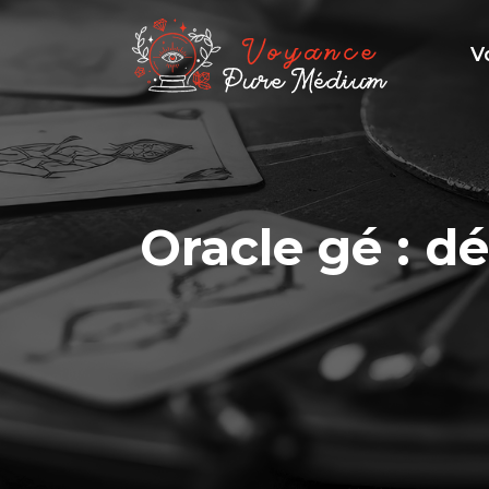
V
Oracle gé : dé