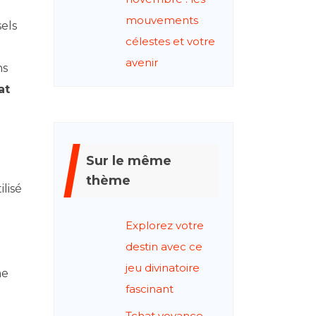
mouvements
els
célestes et votre
avenir
ns
at
Sur le même
thème
ilisé
Explorez votre
destin avec ce
jeu divinatoire
me
fascinant
Tchat voyance