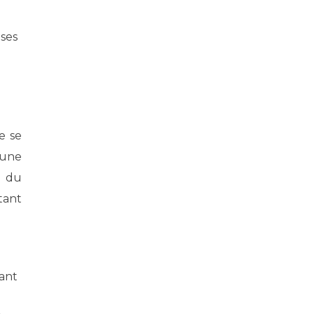
 ses
e se
 une
n du
tant
rant