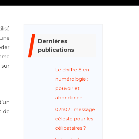
’une
Dernières
éder
publications
omme
 sur
Le chiffre 8 en
numérologie :
pouvoir et
abondance
d’un
02h02 : message
s de
céleste pour les
célibataires ?